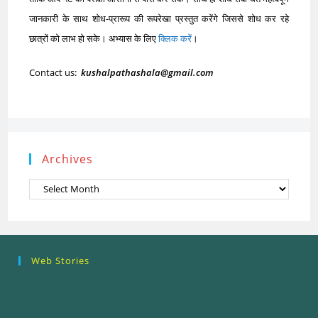
जानकारी के साथ शोध-प्रारूप की रूपरेखा प्रस्तुत करेंगे जिससे शोध कर रहे
छात्रों को लाभ हो सके। अभ्यास के लिए
क्लिक करें
।
Contact us:
kushalpathashala@gmail.com
Archives
Archives
Research
Steps of
How to se
Web Stories
Ethics (शोध
Research
the Resea
नैतिकता)
Process: Know
Problem
What…