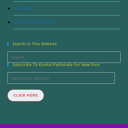
UGC NET
UGC NET SYLLABUS
Search In This Website
Pre
Esc
Subscribe To Kushal Pathshala For New Post
to
Valid
clos
Email
the
Address
CLICK HERE
sea
pan