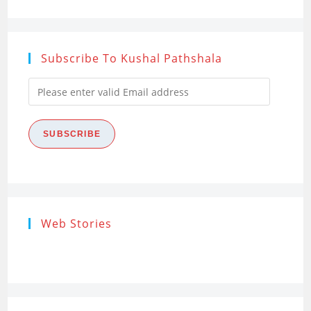
Subscribe To Kushal Pathshala
Please
enter
valid
SUBSCRIBE
Email
address
Research
Steps of
How to s
Web Stories
Ethics (शोध
Research
the Res
नैतिकता)
Process: Know
Problem
What…