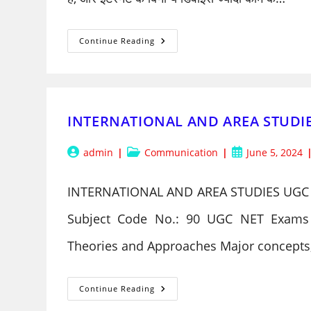
मैलवेयर:
Continue Reading
दुर्भावनापूर्ण
सॉफ़्टवेयर
INTERNATIONAL AND AREA STUDI
Post
Post
Post
admin
Communication
June 5, 2024
author:
category:
published:
INTERNATIONAL AND AREA STUDIES UGC
Subject Code No.: 90 UGC NET Exams Un
Theories and Approaches Major concepts
INTERNATIONAL
Continue Reading
AND
AREA