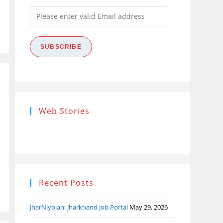
Please
enter
valid
SUBSCRIBE
Email
address
Research
Steps of
How
Web Stories
Ethics (शोध
Research
the
नैतिकता)
Process: Know
Pro
What…
Recent Posts
JharNiyojan: Jharkhand Job Portal
May 29, 2026