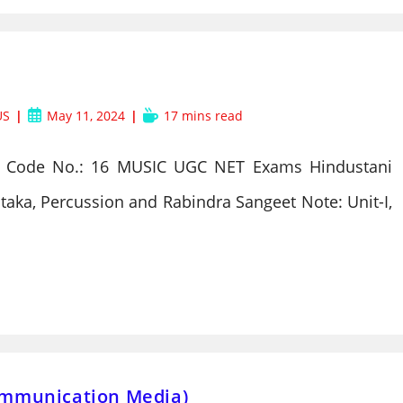
Post
Reading
US
May 11, 2024
17 mins read
published:
time:
t Code No.: 16 MUSIC UGC NET Exams Hindustani
taka, Percussion and Rabindra Sangeet Note: Unit-I,
 Communication Media)