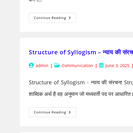
BPSC
Continue Reading
Main
Syllabus:
संयुक्त
मुख्य
(लिखित)
परीक्षा
Structure of Syllogism – न्याय की संरच
Post
Post
Post
admin
Communication
June 3, 2025
author:
category:
published:
Structure of Syllogism - न्याय की संरचना Stru
शाब्दिक अर्थ है वह अनुमान जो मध्यवर्ती पद पर आधारित
Structure
Continue Reading
Of
Syllogism
–
न्याय
की