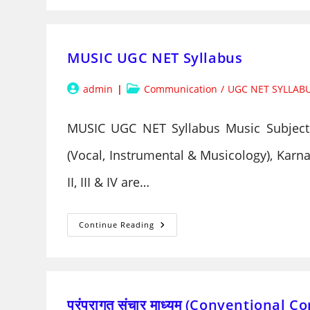
STUDIES
UGC
NET
SYLLABUS
MUSIC UGC NET Syllabus
Post
Post
admin
Communication
/
UGC NET SYLLAB
author:
category:
MUSIC UGC NET Syllabus Music Subjec
(Vocal, Instrumental & Musicology), Karna
II, III & IV are…
MUSIC
Continue Reading
UGC
NET
Syllabus
परंपरागत संचार माध्यम (Conventional