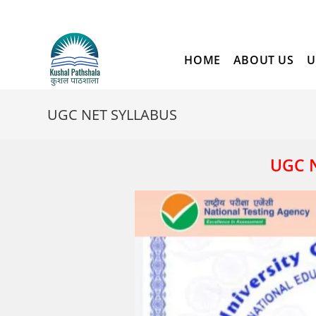
Skip
to
content
HOME
ABOUT US
U
UGC NET SYLLABUS
UGC 