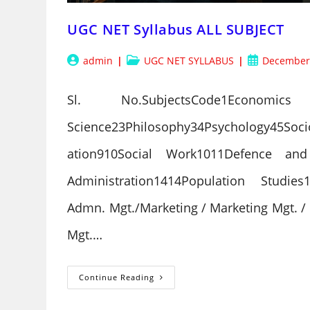
UGC NET Syllabus ALL SUBJECT
Post
Post
Post
admin
UGC NET SYLLABUS
December 
author:
category:
published:
Sl. No.SubjectsCode1Econom
Science23Philosophy34Psychology45Soc
ation910Social Work1011Defence and
Administration1414Population Studie
Admn. Mgt./Marketing / Marketing Mgt. / 
Mgt.…
UGC
Continue Reading
NET
Syllabus
ALL