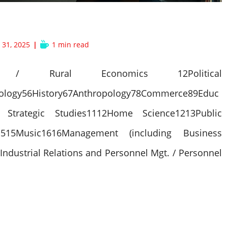
Reading
31, 2025
1 min read
time:
ics / Rural Economics 12Political
iology56History67Anthropology78Commerce89Educ
 Strategic Studies1112Home Science1213Public
s1515Music1616Management (including Business
Industrial Relations and Personnel Mgt. / Personnel