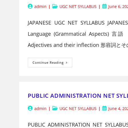
Post
Post
Post
admin
UGC NET SYLLABUS
June 6, 20
author:
category:
published:
JAPANESE UGC NET SYLLABUS JAPANESE
Language (Grammatical Aspects) 
Adjectives and their inflection 形容詞
JAPANESE
Continue Reading
UGC
NET
SYLLABUS
PUBLIC ADMINISTRATION NET SY
Post
Post
Post
admin
UGC NET SYLLABUS
June 4, 20
author:
category:
published:
PUBLIC ADMINISTRATION NET SYLLABUS P