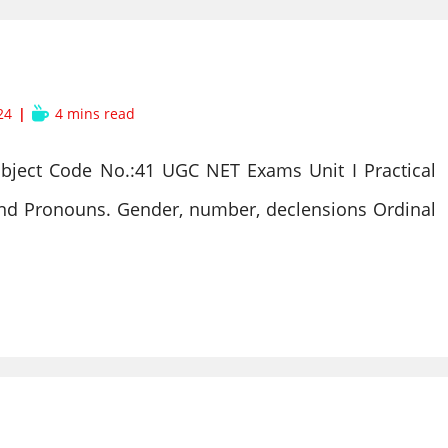
Reading
24
4 mins read
time:
ect Code No.:41 UGC NET Exams Unit I Practical
nd Pronouns. Gender, number, declensions Ordinal