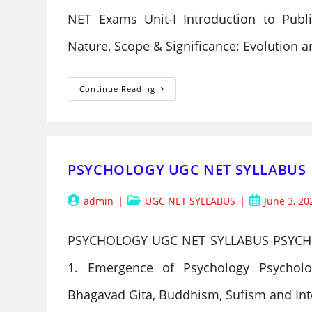
NET Exams Unit-I Introduction to Publi
Nature, Scope & Significance; Evolution a
PUBLIC
Continue Reading
ADMINISTRATION
NET
SYLLABUS
PSYCHOLOGY UGC NET SYLLABUS
Post
Post
Post
admin
UGC NET SYLLABUS
June 3, 20
author:
category:
published:
PSYCHOLOGY UGC NET SYLLABUS PSYCHO
1. Emergence of Psychology Psycholo
Bhagavad Gita, Buddhism, Sufism and In