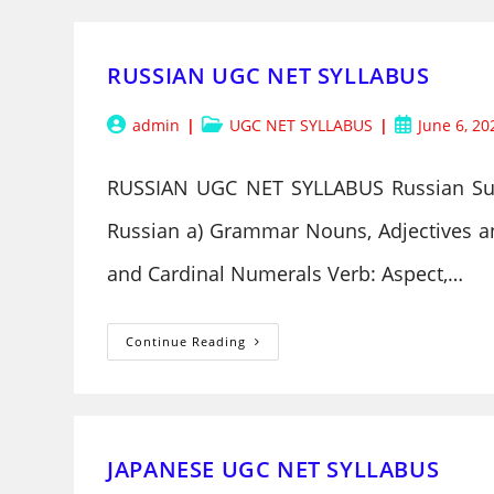
SUBJECT
RUSSIAN UGC NET SYLLABUS
Post
Post
Post
admin
UGC NET SYLLABUS
June 6, 20
author:
category:
published:
RUSSIAN UGC NET SYLLABUS Russian Subj
Russian a) Grammar Nouns, Adjectives a
and Cardinal Numerals Verb: Aspect,…
RUSSIAN
Continue Reading
UGC
NET
SYLLABUS
JAPANESE UGC NET SYLLABUS