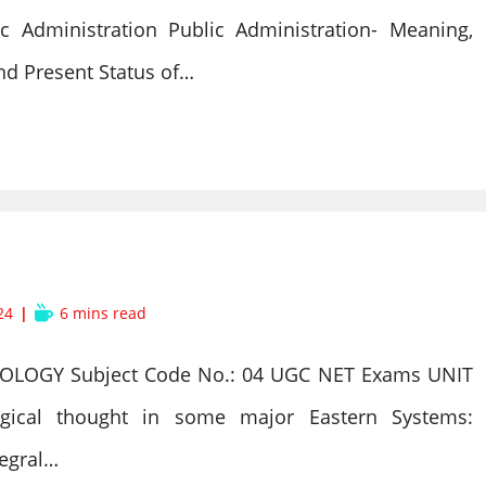
c Administration Public Administration- Meaning,
nd Present Status of…
Reading
24
6 mins read
time:
LOGY Subject Code No.: 04 UGC NET Exams UNIT
gical thought in some major Eastern Systems:
tegral…