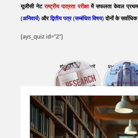
यूजीसी नेट
राष्ट्रीय पात्रता परीक्षा
में सफलता केवल प्रथम 
(अनिवार्य)
और
द्वितीय पत्र (सम्बंधित विषय)
दोनों के सर्वाधिक
[ays_quiz id=”2″]
शोध प्रविधि : क्या, क्यों
Steps of Rese
और कैसे
Process: Kn
What…