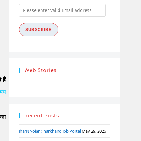
Please
enter
valid
SUBSCRIBE
Email
address
Research
Steps of
How
Web Stories
Ethics (शोध
Research
the
हैं
नैतिकता)
Process: Know
Pro
What…
िषय
Recent Posts
कता
JharNiyojan: Jharkhand Job Portal
May 29, 2026