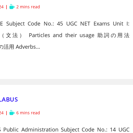
Reading
24
2 mins read
time:
 Subject Code No.: 45 UGC NET Exams Unit I:
言語 （文法） Particles and their usage 助詞の用法
とその活用 Adverbs…
LLABUS
Reading
24
6 mins read
time:
ublic Administration Subject Code No.: 14 UGC