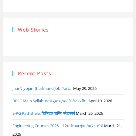
address
Research
Steps of
How to s
Web Stories
Ethics (शोध
Research
the Res
नैतिकता)
Process: Know
Problem
What…
Recent Posts
JharNiyojan: Jharkhand Job Portal
May 29, 2026
BPSC Main Syllabus: संयुक्त मुख्य (लिखित) परीक्षा
April 10, 2026
e-PG Pathshala: डिजिटल लर्निंग प्लेटफॉर्म
March 26, 2026
Engineering Courses 2026 – 12वीं के बाद इंजीनियरिंग कोर्स
March 21,
2026