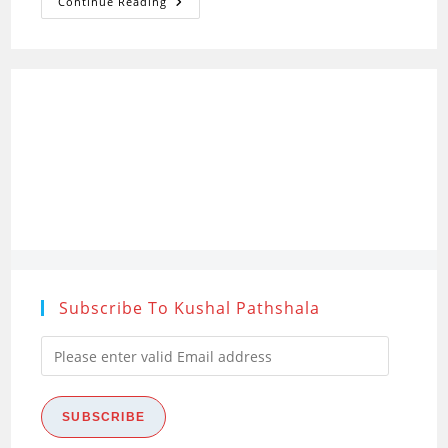
संचार:
Continue Reading
स्वरुप,
पक्ष
एवं
विशेषताएँ
(Communication:
Nature,
Features
And
Characteristics)
Subscribe To Kushal Pathshala
Please
enter
valid
SUBSCRIBE
Email