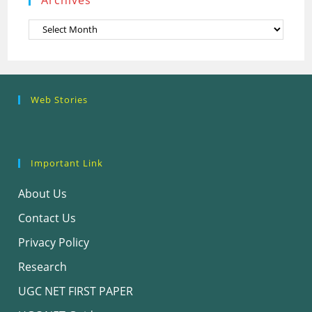
Archives
Research
Steps of
How to se
Web Stories
Ethics (शोध
Research
the Resea
नैतिकता)
Process: Know
Problem
What…
Important Link
About Us
Contact Us
Privacy Policy
Research
UGC NET FIRST PAPER