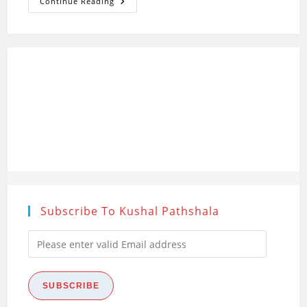
संचार:
Continue Reading
स्वरुप,
पक्ष
एवं
विशेषताएँ
(Communication:
Nature,
Features
And
Characteristics)
Subscribe To Kushal Pathshala
Please
enter
valid
SUBSCRIBE
Email