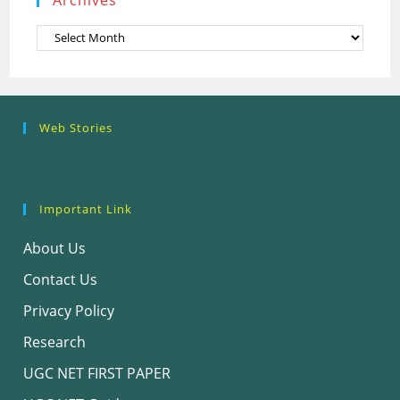
Archives
Research
Steps of
How to se
Web Stories
Ethics (शोध
Research
the Resea
नैतिकता)
Process: Know
Problem
What…
Important Link
About Us
Contact Us
Privacy Policy
Research
UGC NET FIRST PAPER