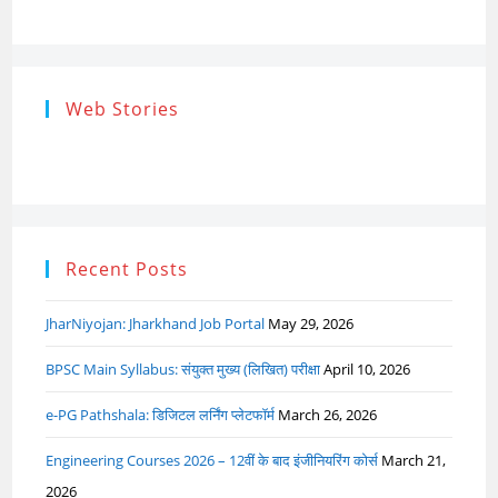
address
Research
Steps of
How to s
Web Stories
Ethics (शोध
Research
the Res
नैतिकता)
Process: Know
Problem
What…
Recent Posts
JharNiyojan: Jharkhand Job Portal
May 29, 2026
BPSC Main Syllabus: संयुक्त मुख्य (लिखित) परीक्षा
April 10, 2026
e-PG Pathshala: डिजिटल लर्निंग प्लेटफॉर्म
March 26, 2026
Engineering Courses 2026 – 12वीं के बाद इंजीनियरिंग कोर्स
March 21,
2026