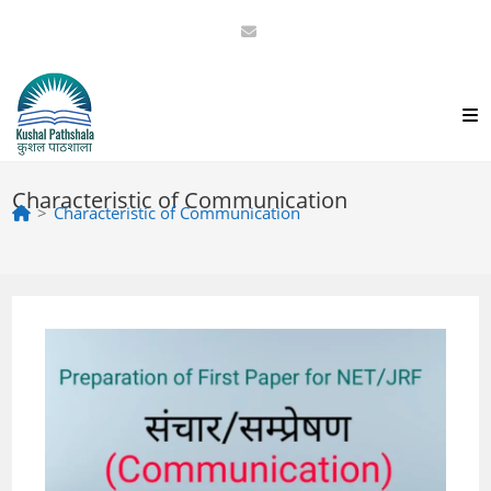
Skip
to
content
Characteristic of Communication
>
Characteristic of Communication