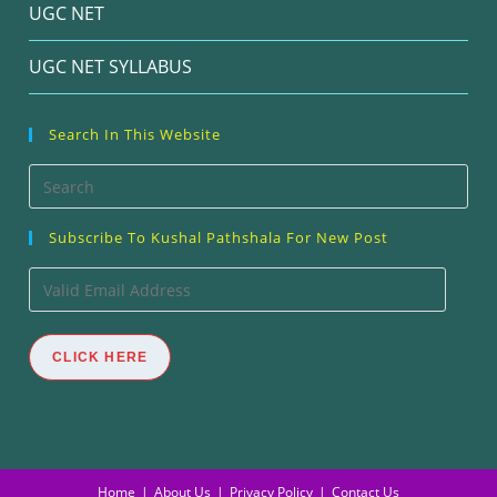
UGC NET
UGC NET SYLLABUS
Search In This Website
Pre
Esc
Subscribe To Kushal Pathshala For New Post
to
clos
Valid
the
Email
sea
Address
CLICK HERE
pan
Home
About Us
Privacy Policy
Contact Us