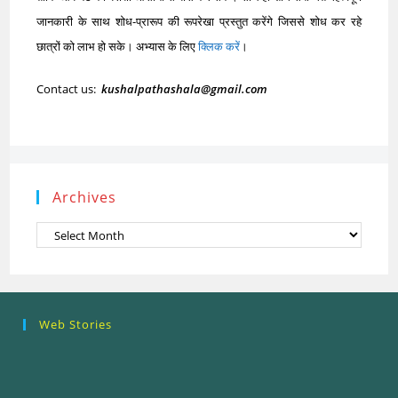
जानकारी के साथ शोध-प्रारूप की रूपरेखा प्रस्तुत करेंगे जिससे शोध कर रहे
छात्रों को लाभ हो सके। अभ्यास के लिए
क्लिक करें
।
Contact us:
kushalpathashala@gmail.com
Archives
Archives
Research
Steps of
How to se
Web Stories
Ethics (शोध
Research
the Resea
नैतिकता)
Process: Know
Problem
What…