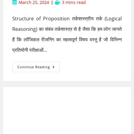
author:
category:
Post
Reading
March 25, 2024
3 mins read
published:
time:
Structure of Proposition तर्कशास्त्रीय तर्क (Logical
Reasoning) का संबंध तर्कशास्त्र से है जैसा कि हम लोग जानते
हैं कि लॉजिकल रीजनिंग का महत्वपूर्ण विषय वस्तु है जो विभिन्न
प्रतियोगी परीक्षाओं…
तर्कवाक्य
Continue Reading
:
स्वरूप,
संरचना
एवं
उनके
प्रकार
(Proposition:
Nature,
Structure
And
Its
Type)