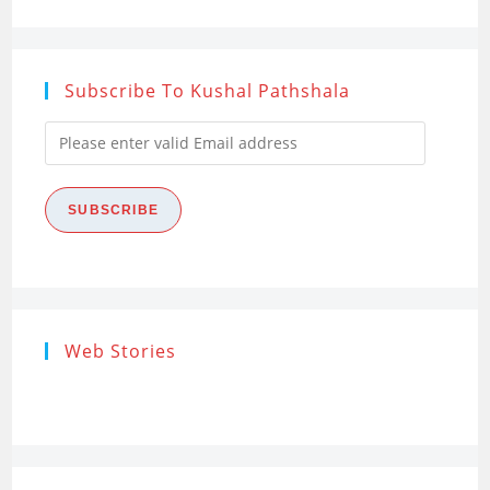
Subscribe To Kushal Pathshala
Please
enter
valid
SUBSCRIBE
Email
address
Research
Steps of
How to s
Web Stories
Ethics (शोध
Research
the Res
नैतिकता)
Process: Know
Problem
What…