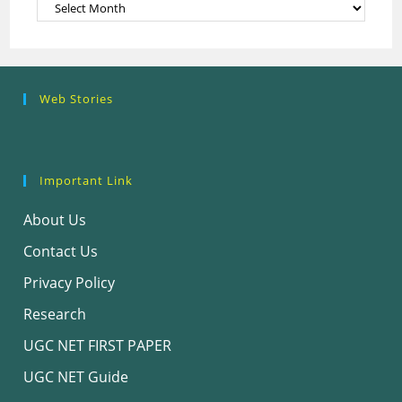
Archives
Research
Steps of
How to se
Web Stories
Ethics (शोध
Research
the Resea
नैतिकता)
Process: Know
Problem
What…
Important Link
About Us
Contact Us
Privacy Policy
Research
UGC NET FIRST PAPER
UGC NET Guide