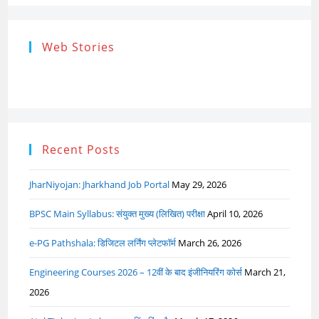
Research
Steps of
How to s
Web Stories
Ethics (शोध
Research
the Res
नैतिकता)
Process: Know
Problem
What…
Recent Posts
JharNiyojan: Jharkhand Job Portal
May 29, 2026
BPSC Main Syllabus: संयुक्त मुख्य (लिखित) परीक्षा
April 10, 2026
e-PG Pathshala: डिजिटल लर्निंग प्लेटफॉर्म
March 26, 2026
Engineering Courses 2026 – 12वीं के बाद इंजीनियरिंग कोर्स
March 21,
2026