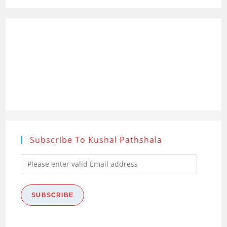
कैटलॉग
(IndCat:
Online
Union
Catalogue)
Subscribe To Kushal Pathshala
Please
enter
valid
SUBSCRIBE
Email
address