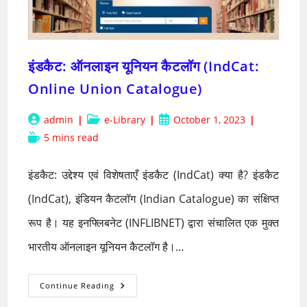
इंडकैट: ऑनलाइन यूनियन कैटलॉग (IndCat:
Online Union Catalogue)
Post
Post
Post
admin
e-Library
October 1, 2023
author:
category:
published:
Reading
5 mins read
time:
इंडकैट: उद्देश्य एवं विशेषताएँ इंडकैट (IndCat) क्या है? इंडकैट
(IndCat), इंडियन कैटलॉग (Indian Catalogue) का संक्षिप्त
रूप है। यह इनफ्लिबनेट (INFLIBNET) द्वारा संचालित एक मुक्त
भारतीय ऑनलाइन यूनियन कैटलॉग है।…
इंडकैट:
Continue Reading
ऑनलाइन
यूनियन