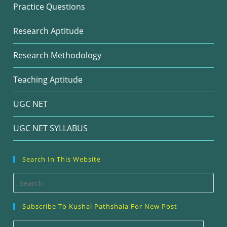
Practice Questions
Research Aptitude
Research Methodology
Teaching Aptitude
UGC NET
UGC NET SYLLABUS
Search In This Website
Pre
Esc
Subscribe To Kushal Pathshala For New Post
to
clos
Valid