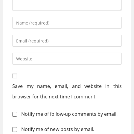
Enter
your
name
Enter
or
your
username
email
Enter
to
address
your
comment
to
website
comment
URL
Save my name, email, and website in this
(optional)
browser for the next time I comment.
Notify me of follow-up comments by email.
Notify me of new posts by email.