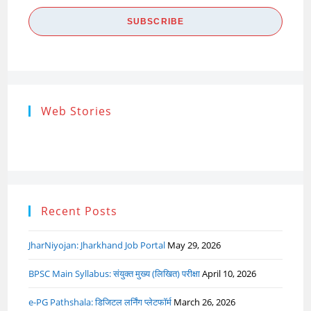
valid
SUBSCRIBE
Email
address
Research
Steps of
How to s
Web Stories
Ethics (शोध
Research
the Res
नैतिकता)
Process: Know
Problem
What…
Recent Posts
JharNiyojan: Jharkhand Job Portal
May 29, 2026
BPSC Main Syllabus: संयुक्त मुख्य (लिखित) परीक्षा
April 10, 2026
e-PG Pathshala: डिजिटल लर्निंग प्लेटफॉर्म
March 26, 2026