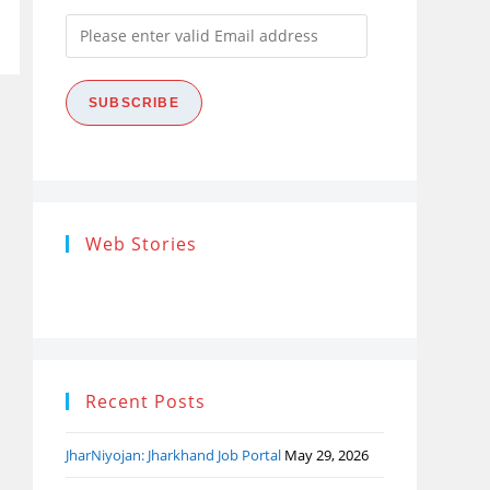
Please
enter
valid
SUBSCRIBE
Email
address
Research
Steps of
How
Web Stories
Ethics (शोध
Research
the
नैतिकता)
Process: Know
Pro
What…
Recent Posts
JharNiyojan: Jharkhand Job Portal
May 29, 2026