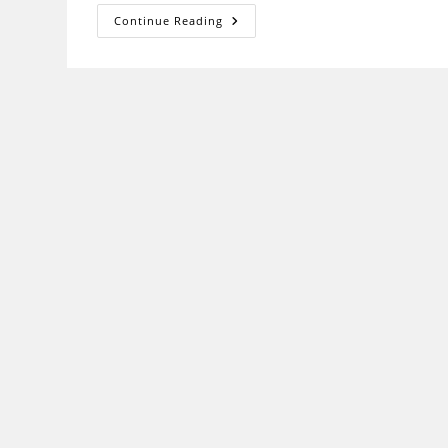
कम्प्यूटर
Continue Reading
के
प्रकार
(Types
Of
Computer)