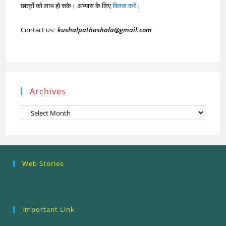
छात्रों को लाभ हो सके। अभ्यास के लिए
क्लिक करें
।
Contact us:
kushalpathashala@gmail.com
Archives
Archives
Research
Steps of
How to se
Web Stories
Ethics (शोध
Research
the Resea
नैतिकता)
Process: Know
Problem
What…
Important Link