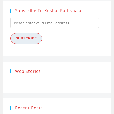
Subscribe To Kushal Pathshala
Please
enter
valid
SUBSCRIBE
Email
address
Research
Steps of
How to s
Web Stories
Ethics (शोध
Research
the Res
नैतिकता)
Process: Know
Problem
What…
Recent Posts