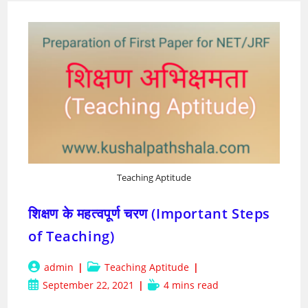
Teaching Aptitude
शिक्षण के महत्वपूर्ण चरण (Important Steps
of Teaching)
Post
Post
admin
Teaching Aptitude
author:
category:
Post
Reading
September 22, 2021
4 mins read
published:
time: