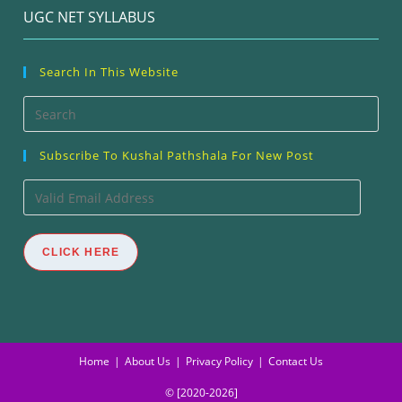
UGC NET SYLLABUS
Search In This Website
Pre
Esc
Subscribe To Kushal Pathshala For New Post
to
clos
Valid
the
Email
sea
Address
CLICK HERE
pan
Home
About Us
Privacy Policy
Contact Us
© [2020-2026]