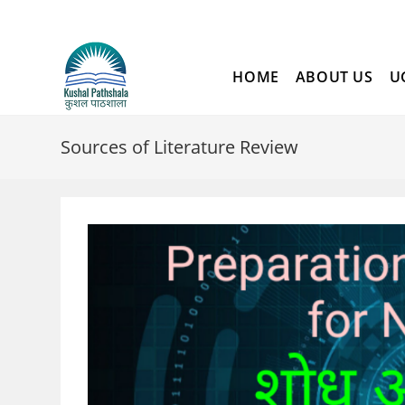
Skip
to
content
HOME
ABOUT US
U
Sources of Literature Review