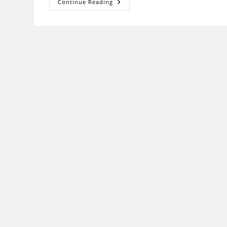
साहित्य
Continue Reading
समीक्षा:
क्या,
क्यों
और
कैसे
(Literature
Review:
What,
Why
And
How)