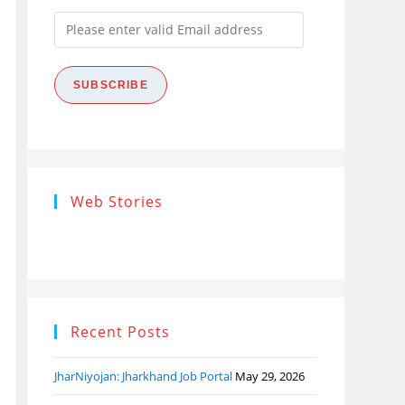
Please
enter
valid
SUBSCRIBE
Email
address
Research
Steps of
How
Web Stories
Ethics (शोध
Research
the
नैतिकता)
Process: Know
Pro
What…
Recent Posts
JharNiyojan: Jharkhand Job Portal
May 29, 2026