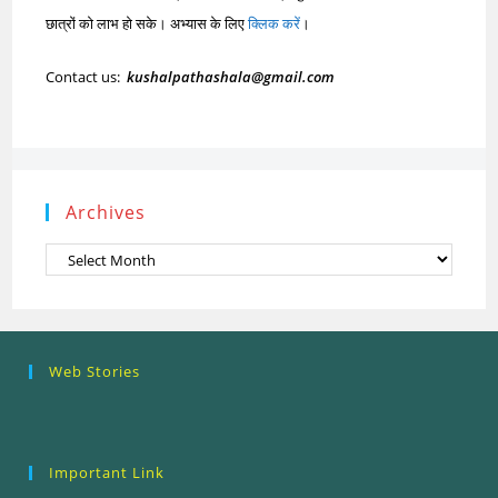
छात्रों को लाभ हो सके। अभ्यास के लिए
क्लिक करें
।
Contact us:
kushalpathashala@gmail.com
Archives
Archives
Research
Steps of
How to se
Web Stories
Ethics (शोध
Research
the Resea
नैतिकता)
Process: Know
Problem
What…
Important Link