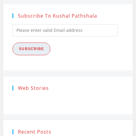
Subscribe To Kushal Pathshala
Please
enter
valid
SUBSCRIBE
Email
address
Research
Steps of
How to s
Web Stories
Ethics (शोध
Research
the Res
नैतिकता)
Process: Know
Problem
What…
Recent Posts