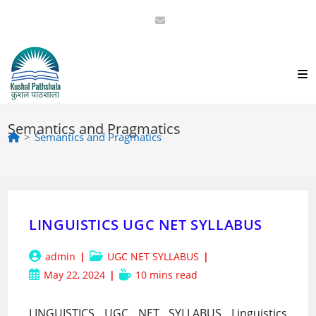
Skip
to
content
Semantics and Pragmatics
>
Semantics and Pragmatics
LINGUISTICS UGC NET SYLLABUS
Post
Post
admin
UGC NET SYLLABUS
author:
category:
Post
Reading
May 22, 2024
10 mins read
published:
time:
LINGUISTICS UGC NET SYLLABUS Linguistics