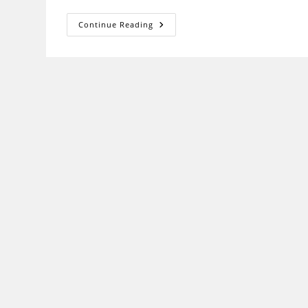
शोध-
Continue Reading
समस्या
का
निर्धारण
(Formulation
Of
Research
Problem)