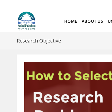
Skip
to
content
HOME
ABOUT US
U
Research Objective