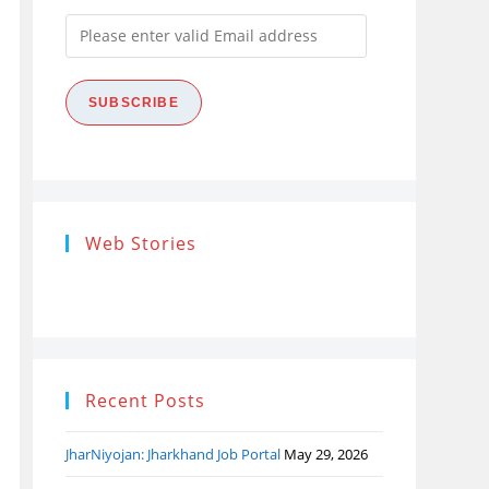
Please
enter
valid
SUBSCRIBE
Email
address
Research
Steps of
How
Web Stories
Ethics (शोध
Research
the
नैतिकता)
Process: Know
Pro
What…
Recent Posts
JharNiyojan: Jharkhand Job Portal
May 29, 2026