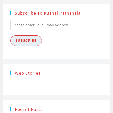
Subscribe To Kushal Pathshala
Please
enter
valid
SUBSCRIBE
Email
address
Research
Steps of
How to s
Web Stories
Ethics (शोध
Research
the Res
नैतिकता)
Process: Know
Problem
What…
Recent Posts