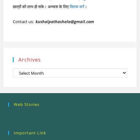
छात्रों को लाभ हो सके। अभ्यास के लिए
क्लिक करें
।
Contact us:
kushalpathashala@gmail.com
Archives
Archives
Research
Steps of
How to se
Web Stories
Ethics (शोध
Research
the Resea
नैतिकता)
Process: Know
Problem
What…
Important Link