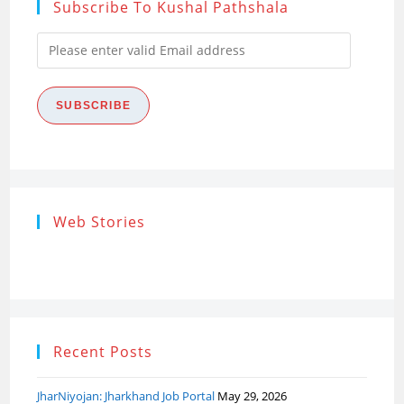
Subscribe To Kushal Pathshala
Please
enter
valid
SUBSCRIBE
Email
address
Research
Steps of
How to s
Web Stories
Ethics (शोध
Research
the Res
नैतिकता)
Process: Know
Problem
What…
Recent Posts
JharNiyojan: Jharkhand Job Portal
May 29, 2026