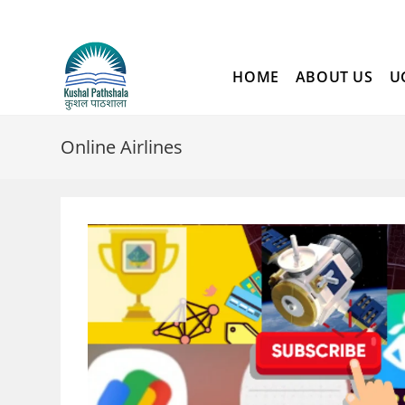
Skip
to
content
HOME
ABOUT US
U
Online Airlines