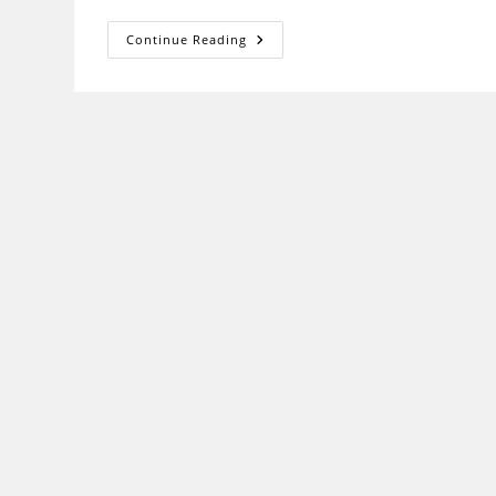
आईसीटी
Continue Reading
का
प्रयोग
और
उसके
प्रभाव
(Use
Of
ICT
And
Its
Effects)