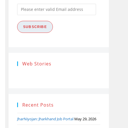
Please
enter
valid
SUBSCRIBE
Email
address
Research
Steps of
How
Web Stories
Ethics (शोध
Research
the
नैतिकता)
Process: Know
Pro
What…
Recent Posts
JharNiyojan: Jharkhand Job Portal
May 29, 2026