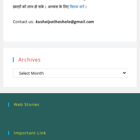
छात्रों को लाभ हो सके। अभ्यास के लिए
क्लिक करें
।
Contact us:
kushalpathashala@gmail.com
Archives
Archives
Research
Steps of
How to se
Web Stories
Ethics (शोध
Research
the Resea
नैतिकता)
Process: Know
Problem
What…
Important Link