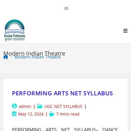
Skip
to
content
Modern Indian Theatre
>
Modern Indian Theatre
PERFORMING ARTS NET SYLLABUS
Post
Post
admin
UGC NET SYLLABUS
author:
category:
Post
Reading
May 12, 2024
7 mins read
published:
time:
PERFORMING ARTS NET SYLLABUS– DANCE,