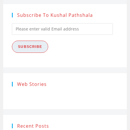
Subscribe To Kushal Pathshala
Please
enter
valid
SUBSCRIBE
Email
address
Research
Steps of
How to s
Web Stories
Ethics (शोध
Research
the Res
नैतिकता)
Process: Know
Problem
What…
Recent Posts