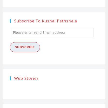
Subscribe To Kushal Pathshala
Please
enter
valid
SUBSCRIBE
Email
address
Research
Steps of
How to s
Web Stories
Ethics (शोध
Research
the Res
नैतिकता)
Process: Know
Problem
What…