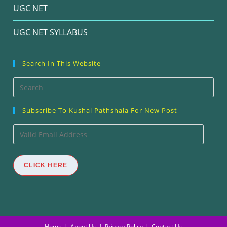
UGC NET
UGC NET SYLLABUS
Search In This Website
Pre
Esc
Subscribe To Kushal Pathshala For New Post
to
clos
Valid
the
Email
sea
Address
CLICK HERE
pan
Home
About Us
Privacy Policy
Contact Us