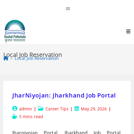
Skip
to
content
Local Job Reservation
>
Local Job Reservation
JharNiyojan: Jharkhand Job Portal
Post
Post
Post
admin
Career Tips
May 29, 2026
author:
category:
published:
Reading
5 mins read
time:
Jharniyojan Portal, Jharkhand Job Portal,