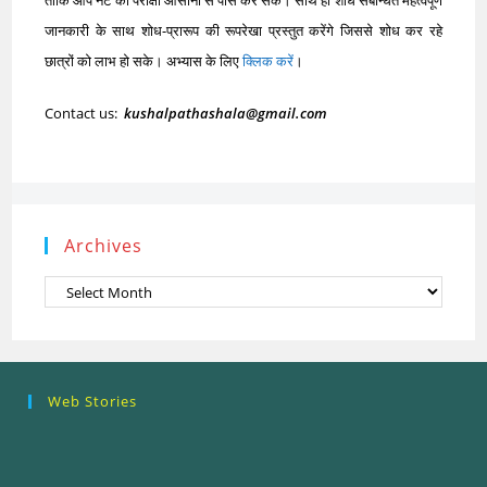
ताकि आप नेट की परीक्षा आसानी से पास कर सकें। साथ ही शोध संबन्धित महत्वपूर्ण
जानकारी के साथ शोध-प्रारूप की रूपरेखा प्रस्तुत करेंगे जिससे शोध कर रहे
छात्रों को लाभ हो सके। अभ्यास के लिए
क्लिक करें
।
Contact us:
kushalpathashala@gmail.com
Archives
Archives
Research
Steps of
How to se
Web Stories
Ethics (शोध
Research
the Resea
नैतिकता)
Process: Know
Problem
What…