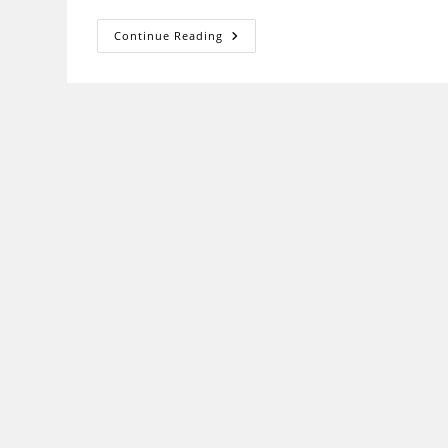
कोहा
Continue Reading
–
इंटीग्रेटेड
लाइब्रेरी
मैनेजमेंट
सिस्टम