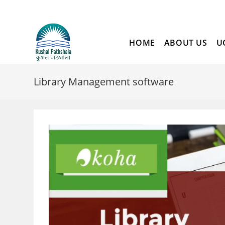
Skip
to
content
HOME
ABOUT US
U
Library Management software