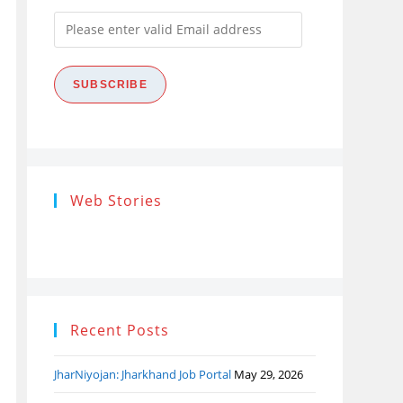
Please
enter
valid
SUBSCRIBE
Email
address
Research
Steps of
How
Web Stories
Ethics (शोध
Research
the
नैतिकता)
Process: Know
Pro
What…
Recent Posts
JharNiyojan: Jharkhand Job Portal
May 29, 2026