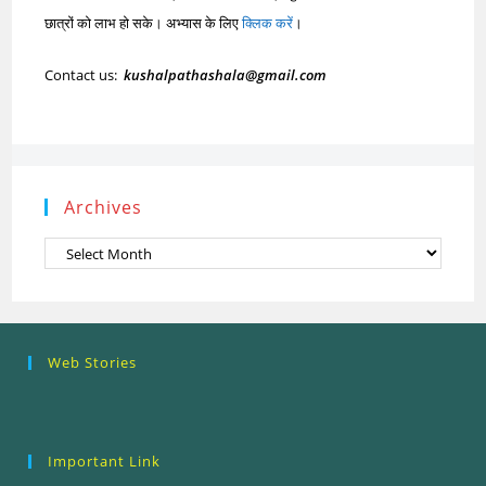
छात्रों को लाभ हो सके। अभ्यास के लिए
क्लिक करें
।
Contact us:
kushalpathashala@gmail.com
Archives
Archives
Research
Steps of
How to se
Web Stories
Ethics (शोध
Research
the Resea
नैतिकता)
Process: Know
Problem
What…
Important Link