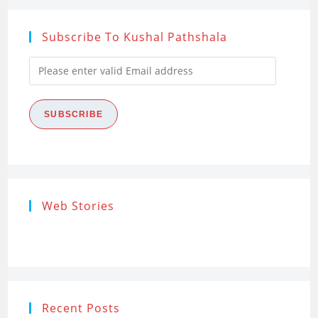
Subscribe To Kushal Pathshala
Please
enter
valid
SUBSCRIBE
Email
address
Research
Steps of
How to s
Web Stories
Ethics (शोध
Research
the Res
नैतिकता)
Process: Know
Problem
What…
Recent Posts