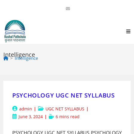
Skip
to
content
Intelligence
>
Intelligence
PSYCHOLOGY UGC NET SYLLABUS
Post
Post
admin
UGC NET SYLLABUS
author:
category:
Post
Reading
June 3, 2024
6 mins read
published:
time:
PSYCHOLOGY UGC NET SYLLABUS PSYCHOLOGY