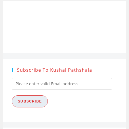
(Computer
And
Internet
In
Research)
Subscribe To Kushal Pathshala
Please
enter
valid
SUBSCRIBE
Email
address