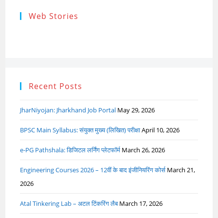
Research
Steps of
How to s
Web Stories
Ethics (शोध
Research
the Res
नैतिकता)
Process: Know
Problem
What…
Recent Posts
JharNiyojan: Jharkhand Job Portal
May 29, 2026
BPSC Main Syllabus: संयुक्त मुख्य (लिखित) परीक्षा
April 10, 2026
e-PG Pathshala: डिजिटल लर्निंग प्लेटफॉर्म
March 26, 2026
Engineering Courses 2026 – 12वीं के बाद इंजीनियरिंग कोर्स
March 21,
2026
Atal Tinkering Lab – अटल टिंकरिंग लैब
March 17, 2026