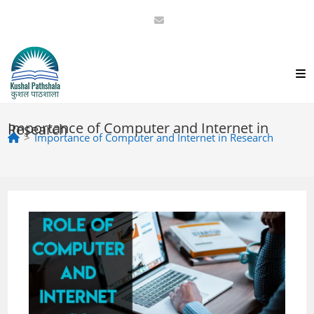
Skip
to
content
Importance of Computer and Internet in Research
>
Importance of Computer and Internet in Research