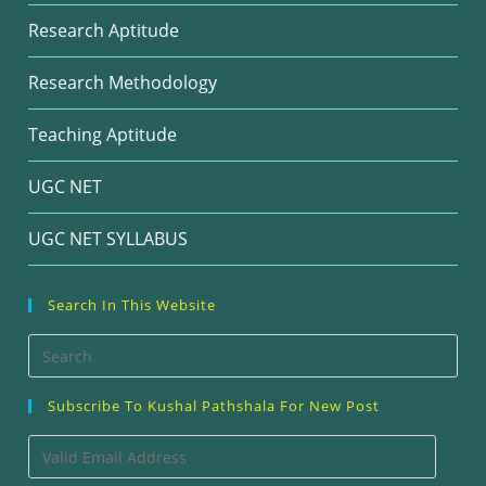
Research Aptitude
Research Methodology
Teaching Aptitude
UGC NET
UGC NET SYLLABUS
Search In This Website
Pre
Esc
Subscribe To Kushal Pathshala For New Post
to
clos
Valid
the
Email