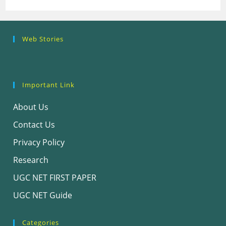
Research
Steps of
How to se
Web Stories
Ethics (शोध
Research
the Resea
नैतिकता)
Process: Know
Problem
What…
Important Link
About Us
Contact Us
Privacy Policy
Research
UGC NET FIRST PAPER
UGC NET Guide
Categories