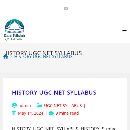
Skip
to
content
HISTORY UGC NET SYLLABUS
>
HISTORY UGC NET SYLLABUS
HISTORY UGC NET SYLLABUS
Post
Post
admin
UGC NET SYLLABUS
author:
category:
Post
Reading
May 14, 2024
9 mins read
published:
time:
HISTORY UGC NET SYLLABUS HISTORY Subject