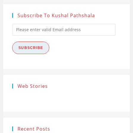
Subscribe To Kushal Pathshala
Please
enter
valid
SUBSCRIBE
Email
address
Research
Steps of
How to s
Web Stories
Ethics (शोध
Research
the Res
नैतिकता)
Process: Know
Problem
What…
Recent Posts