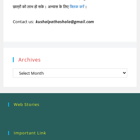
छात्रों को लाभ हो सके। अभ्यास के लिए
क्लिक करें
।
Contact us:
kushalpathashala@gmail.com
Archives
Archives
Research
Steps of
How to se
Web Stories
Ethics (शोध
Research
the Resea
नैतिकता)
Process: Know
Problem
What…
Important Link