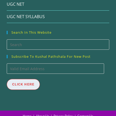
UGC NET
UGC NET SYLLABUS
Search In This Website
Pre
Esc
Subscribe To Kushal Pathshala For New Post
to
clos
Valid
the
Email
sea
Address
CLICK HERE
pan
Home
About Us
Privacy Policy
Contact Us