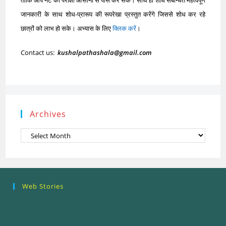
ताकि आप नेट की परीक्षा आसानी से पास कर सकें। साथ ही शोध संबन्धित महत्वपूर्ण
जानकारी के साथ शोध-प्रारूप की रूपरेखा प्रस्तुत करेंगे जिससे शोध कर रहे
छात्रों को लाभ हो सके। अभ्यास के लिए
क्लिक करें
।
Contact us:
kushalpathashala@gmail.com
Archives
Archives
Research
Steps of
How to se
Web Stories
Ethics (शोध
Research
the Resea
नैतिकता)
Process: Know
Problem
What…