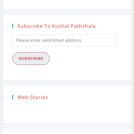
Subscribe To Kushal Pathshala
Please
enter
valid
SUBSCRIBE
Email
address
Research
Steps of
How to s
Web Stories
Ethics (शोध
Research
the Res
नैतिकता)
Process: Know
Problem
What…