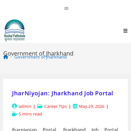
Skip
to
content
Government of Jharkhand
>
Government of Jharkhand
JharNiyojan: Jharkhand Job Portal
Post
Post
Post
admin
Career Tips
May 29, 2026
author:
category:
published:
Reading
5 mins read
time:
Jharniyojan Portal, Jharkhand Job Portal,