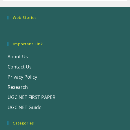
Research
Steps of
How to se
Web Stories
Ethics (शोध
Research
the Resea
नैतिकता)
Process: Know
Problem
What…
Important Link
About Us
Contact Us
Privacy Policy
Research
UGC NET FIRST PAPER
UGC NET Guide
Categories