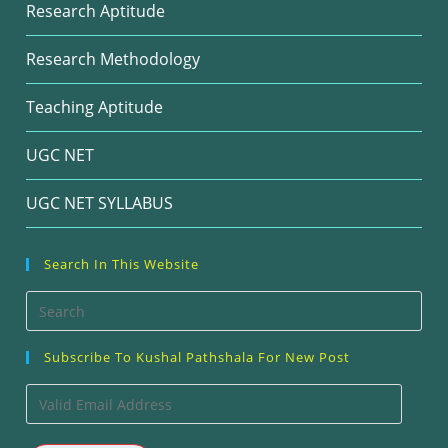
Research Aptitude
Research Methodology
Teaching Aptitude
UGC NET
UGC NET SYLLABUS
Search In This Website
Pre
Esc
Subscribe To Kushal Pathshala For New Post
to
clos
Valid
the
Email