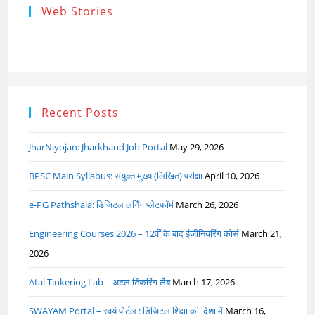
Research
Steps of
How to s
Web Stories
Ethics (शोध
Research
the Res
नैतिकता)
Process: Know
Problem
What…
Recent Posts
JharNiyojan: Jharkhand Job Portal
May 29, 2026
BPSC Main Syllabus: संयुक्त मुख्य (लिखित) परीक्षा
April 10, 2026
e-PG Pathshala: डिजिटल लर्निंग प्लेटफॉर्म
March 26, 2026
Engineering Courses 2026 – 12वीं के बाद इंजीनियरिंग कोर्स
March 21,
2026
Atal Tinkering Lab – अटल टिंकरिंग लैब
March 17, 2026
SWAYAM Portal – स्वयं पोर्टल : डिजिटल शिक्षा की दिशा में
March 16,