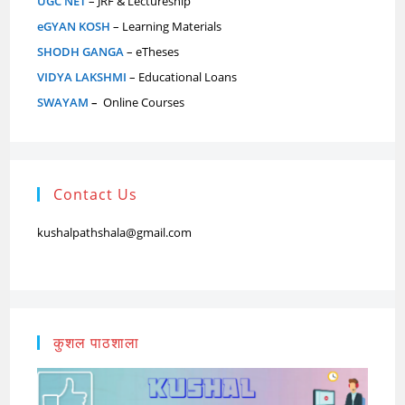
UGC NET
– JRF & Lectureship
eGYAN KOSH
– Learning Materials
SHODH GANGA
– eTheses
VIDYA LAKSHMI
– Educational Loans
SWAYAM
–
Online Courses
Contact Us
kushalpathshala@gmail.com
कुशल पाठशाला