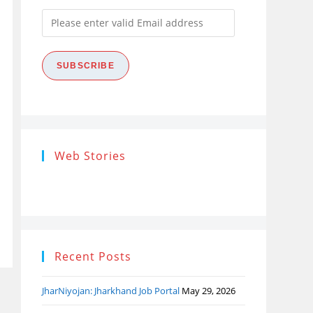
Please
enter
valid
SUBSCRIBE
Email
address
Research
Steps of
How
Web Stories
Ethics (शोध
Research
the
नैतिकता)
Process: Know
Pro
What…
Recent Posts
JharNiyojan: Jharkhand Job Portal
May 29, 2026