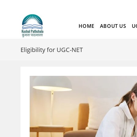
Skip
to
content
HOME
ABOUT US
U
Eligibility for UGC-NET