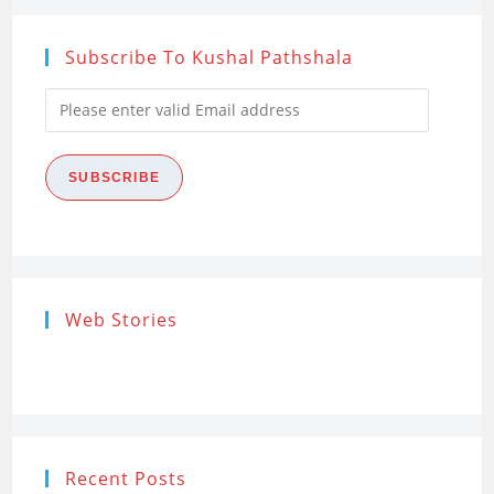
Subscribe To Kushal Pathshala
Please
enter
valid
SUBSCRIBE
Email
address
Research
Steps of
How to s
Web Stories
Ethics (शोध
Research
the Res
नैतिकता)
Process: Know
Problem
What…
Recent Posts