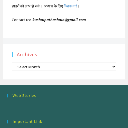
छात्रों को लाभ हो सके। अभ्यास के लिए
क्लिक करें
।
Contact us:
kushalpathashala@gmail.com
Archives
Archives
Research
Steps of
How to se
Web Stories
Ethics (शोध
Research
the Resea
नैतिकता)
Process: Know
Problem
What…
Important Link