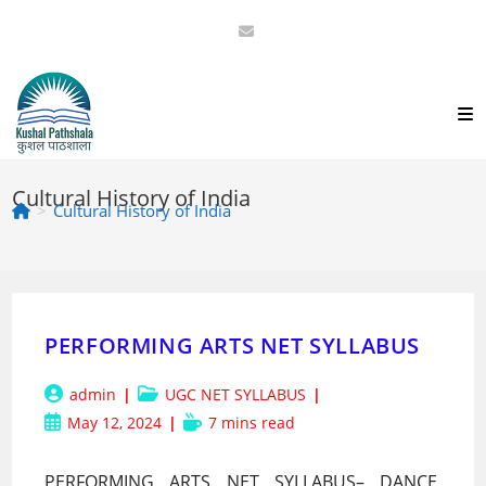
Skip
to
content
Cultural History of India
>
Cultural History of India
PERFORMING ARTS NET SYLLABUS
Post
Post
admin
UGC NET SYLLABUS
author:
category:
Post
Reading
May 12, 2024
7 mins read
published:
time:
PERFORMING ARTS NET SYLLABUS– DANCE,