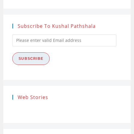
Subscribe To Kushal Pathshala
Please
enter
valid
SUBSCRIBE
Email
address
Research
Steps of
How to s
Web Stories
Ethics (शोध
Research
the Res
नैतिकता)
Process: Know
Problem
What…