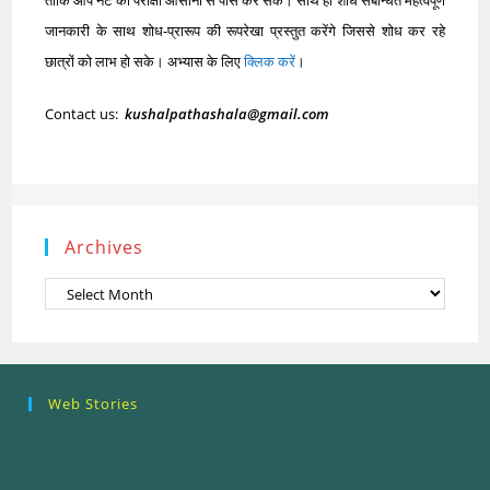
ताकि आप नेट की परीक्षा आसानी से पास कर सकें। साथ ही शोध संबन्धित महत्वपूर्ण
जानकारी के साथ शोध-प्रारूप की रूपरेखा प्रस्तुत करेंगे जिससे शोध कर रहे
छात्रों को लाभ हो सके। अभ्यास के लिए
क्लिक करें
।
Contact us:
kushalpathashala@gmail.com
Archives
Archives
Research
Steps of
How to se
Web Stories
Ethics (शोध
Research
the Resea
नैतिकता)
Process: Know
Problem
What…