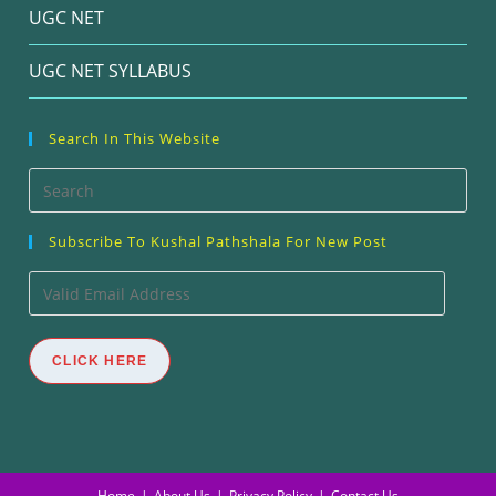
UGC NET
UGC NET SYLLABUS
Search In This Website
Pre
Esc
Subscribe To Kushal Pathshala For New Post
to
clos
Valid
the
Email
sea
Address
CLICK HERE
pan
Home
About Us
Privacy Policy
Contact Us