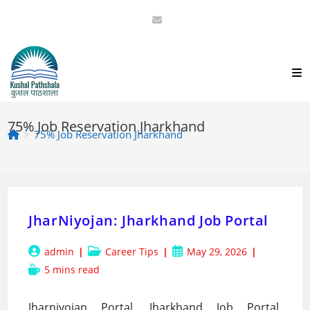
Skip
to
content
75% Job Reservation Jharkhand
>
75% Job Reservation Jharkhand
JharNiyojan: Jharkhand Job Portal
Post
Post
Post
admin
Career Tips
May 29, 2026
author:
category:
published:
Reading
5 mins read
time:
Jharniyojan Portal, Jharkhand Job Portal,