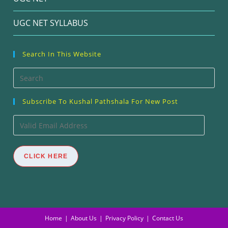
UGC NET SYLLABUS
Search In This Website
Pre
Esc
Subscribe To Kushal Pathshala For New Post
to
clos
Valid
the
Email
sea
Address
CLICK HERE
pan
Home
About Us
Privacy Policy
Contact Us