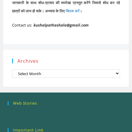
जानकारी के साथ शोध-प्रारूप की रूपरेखा प्रस्तुत करेंगे जिससे शोध कर रहे
छात्रों को लाभ हो सके। अभ्यास के लिए
क्लिक करें
।
Contact us:
kushalpathashala@gmail.com
Archives
Archives
Research
Steps of
How to se
Web Stories
Ethics (शोध
Research
the Resea
नैतिकता)
Process: Know
Problem
What…
Important Link