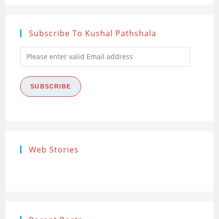
Subscribe To Kushal Pathshala
Please
enter
valid
SUBSCRIBE
Email
address
Research
Steps of
How to s
Web Stories
Ethics (शोध
Research
the Res
नैतिकता)
Process: Know
Problem
What…