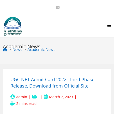
Skip
to
content
Academic News
>
News
>
Academic News
UGC NET Admit Card 2022: Third Phase
Release, Download from Official Site
Post
Post
Post
admin
March 2, 2023
author:
category:
published:
Reading
2 mins read
time: