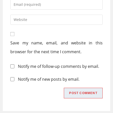
name
Enter
or
your
username
email
Enter
to
address
your
comment
to
website
comment
URL
Save my name, email, and website in this
(optional)
browser for the next time I comment.
Notify me of follow-up comments by email.
Notify me of new posts by email.