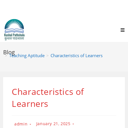
Skip
to
content
Blog
>
Teaching Aptitude
>
Characteristics of Learners
Characteristics of
Learners
Post
Post
January 21, 2025
admin
published: