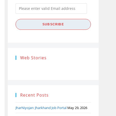
Please
enter
valid
SUBSCRIBE
Email
address
Research
Steps of
How
Web Stories
Ethics (शोध
Research
the
नैतिकता)
Process: Know
Pro
What…
Recent Posts
JharNiyojan: Jharkhand Job Portal
May 29, 2026