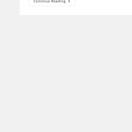
साहित्य
Continue Reading
समीक्षा:
क्या,
क्यों
और
कैसे
(Literature
Review:
What,
Why
And
How)