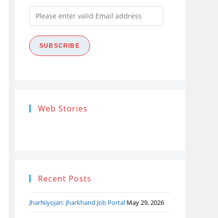
Please
enter
valid
SUBSCRIBE
Email
address
Research
Steps of
How
Web Stories
Ethics (शोध
Research
the
नैतिकता)
Process: Know
Pro
What…
Recent Posts
JharNiyojan: Jharkhand Job Portal
May 29, 2026