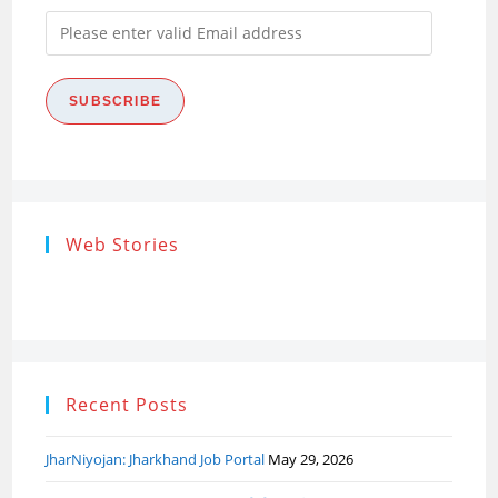
Please
enter
valid
SUBSCRIBE
Email
address
Research
Steps of
How to s
Web Stories
Ethics (शोध
Research
the Res
नैतिकता)
Process: Know
Problem
What…
Recent Posts
JharNiyojan: Jharkhand Job Portal
May 29, 2026