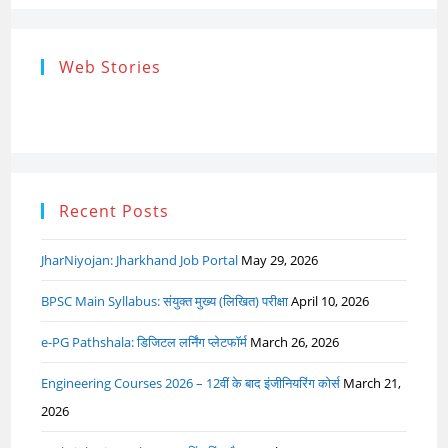
Research
Steps of
How to s
Web Stories
Ethics (शोध
Research
the Res
नैतिकता)
Process: Know
Problem
What…
Recent Posts
JharNiyojan: Jharkhand Job Portal
May 29, 2026
BPSC Main Syllabus: संयुक्त मुख्य (लिखित) परीक्षा
April 10, 2026
e-PG Pathshala: डिजिटल लर्निंग प्लेटफॉर्म
March 26, 2026
Engineering Courses 2026 – 12वीं के बाद इंजीनियरिंग कोर्स
March 21,
2026