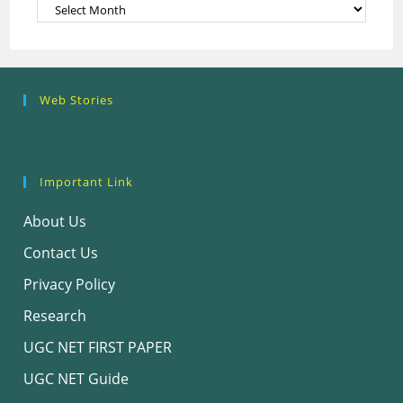
Archives
Research
Steps of
How to se
Web Stories
Ethics (शोध
Research
the Resea
नैतिकता)
Process: Know
Problem
What…
Important Link
About Us
Contact Us
Privacy Policy
Research
UGC NET FIRST PAPER
UGC NET Guide