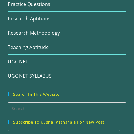
Practice Questions
Research Aptitude
Research Methodology
Teaching Aptitude
UGC NET
UGC NET SYLLABUS
Search In This Website
Pre
Esc
Subscribe To Kushal Pathshala For New Post
to
clos