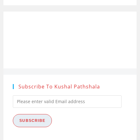
(Distribution
Of
Terms)
Subscribe To Kushal Pathshala
Please
enter
valid
SUBSCRIBE
Email
address