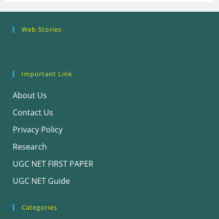
Research
Steps of
How to se
Web Stories
Ethics (शोध
Research
the Resea
नैतिकता)
Process: Know
Problem
What…
Important Link
About Us
Contact Us
Privacy Policy
Research
UGC NET FIRST PAPER
UGC NET Guide
Categories