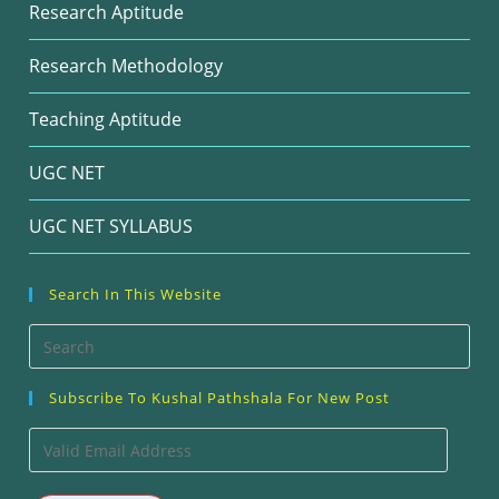
Research Aptitude
Research Methodology
Teaching Aptitude
UGC NET
UGC NET SYLLABUS
Search In This Website
Pre
Esc
Subscribe To Kushal Pathshala For New Post
to
clos
Valid
the
Email