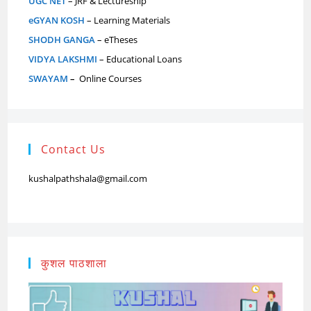
UGC NET
– JRF & Lectureship
eGYAN KOSH
– Learning Materials
SHODH GANGA
– eTheses
VIDYA LAKSHMI
– Educational Loans
SWAYAM
–
Online Courses
Contact Us
kushalpathshala@gmail.com
कुशल पाठशाला